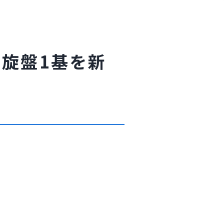
C旋盤1基を新