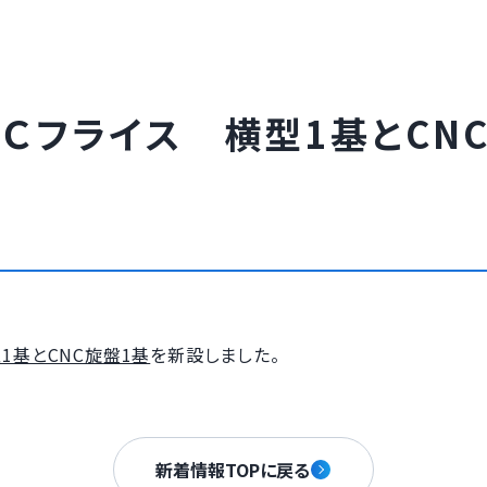
Ｃフライス 横型1基とCN
1基とCNC旋盤1基
を新設しました。
新着情報TOPに戻る