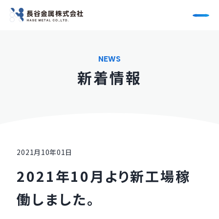
NEWS
新着情報
材料の調達
CAD/CAM
板金加工
機械加工
2021月10年01日
溶接
塗装
2021年10月より新工場稼
組立
検査・ピッキング
働しました。